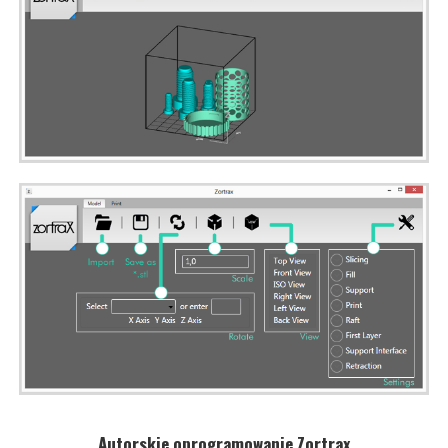
Autorskie oprogramowanie Zortrax