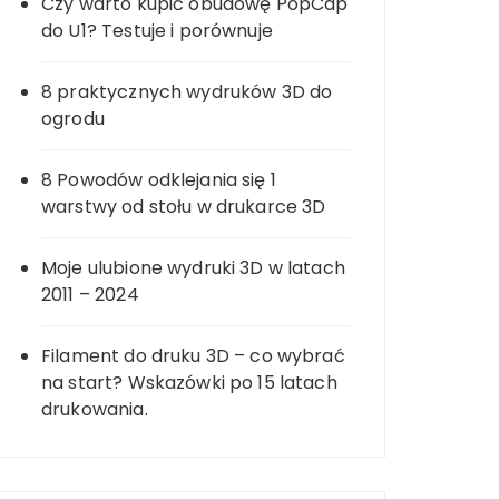
Czy warto kupić obudowę PopCap
do U1? Testuje i porównuje
8 praktycznych wydruków 3D do
ogrodu
8 Powodów odklejania się 1
warstwy od stołu w drukarce 3D
Moje ulubione wydruki 3D w latach
2011 – 2024
Filament do druku 3D – co wybrać
na start? Wskazówki po 15 latach
drukowania.