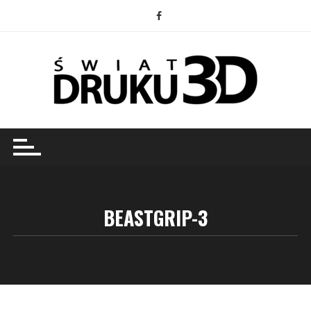
Przejdź
do
treści
BEASTGRIP-3