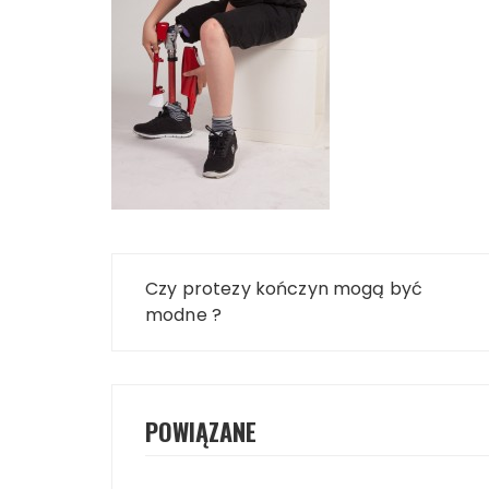
Nawigacja
Czy protezy kończyn mogą być
wpisu
modne ?
POWIĄZANE