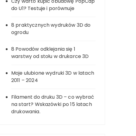
Czy warto kupić obudowę PopCap
do U1? Testuje i porównuje
8 praktycznych wydruków 3D do
ogrodu
8 Powodów odklejania się 1
warstwy od stołu w drukarce 3D
Moje ulubione wydruki 3D w latach
2011 – 2024
Filament do druku 3D – co wybrać
na start? Wskazówki po 15 latach
drukowania.