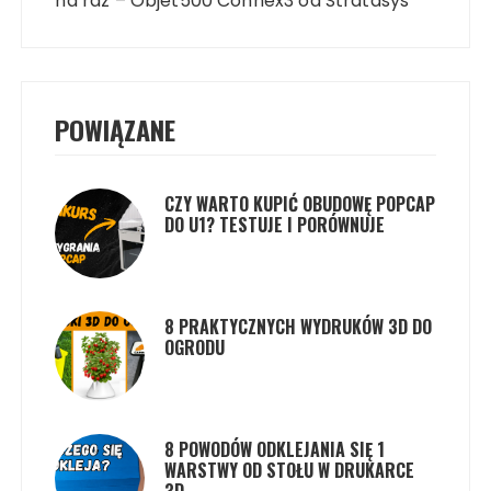
na raz – Objet500 Connex3 od Stratasys
POWIĄZANE
CZY WARTO KUPIĆ OBUDOWĘ POPCAP
DO U1? TESTUJE I PORÓWNUJE
8 PRAKTYCZNYCH WYDRUKÓW 3D DO
OGRODU
8 POWODÓW ODKLEJANIA SIĘ 1
WARSTWY OD STOŁU W DRUKARCE