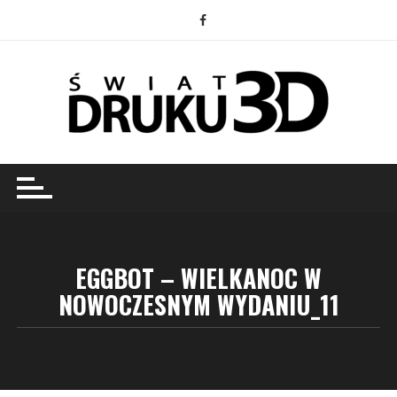
Przejdź
do
treści
EGGBOT – WIELKANOC W
NOWOCZESNYM WYDANIU_11