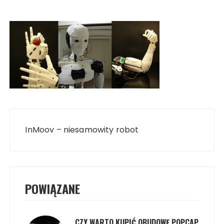
Nawigacja
wpisu
InMoov – niesamowity robot
POWIĄZANE
CZY WARTO KUPIĆ OBUDOWĘ POPCAP