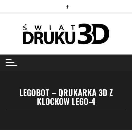
Przejdź
do
treści
LEGOBOT – DRUKARKA 3D Z
KLOCKÓW LEGO-4