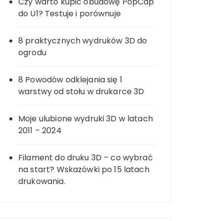
Czy warto kupić obudowę PopCap
do U1? Testuje i porównuje
8 praktycznych wydruków 3D do
ogrodu
8 Powodów odklejania się 1
warstwy od stołu w drukarce 3D
Moje ulubione wydruki 3D w latach
2011 – 2024
Filament do druku 3D – co wybrać
na start? Wskazówki po 15 latach
drukowania.