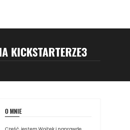
NA KICKSTARTERZE3
O MNIE
Cześć, jestem Wojtek i naprawdę