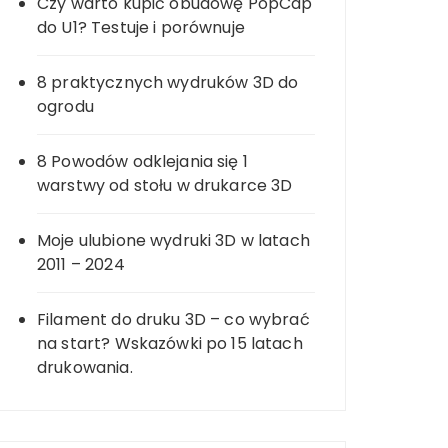
Czy warto kupić obudowę PopCap
do U1? Testuje i porównuje
8 praktycznych wydruków 3D do
ogrodu
8 Powodów odklejania się 1
warstwy od stołu w drukarce 3D
Moje ulubione wydruki 3D w latach
2011 – 2024
Filament do druku 3D – co wybrać
na start? Wskazówki po 15 latach
drukowania.