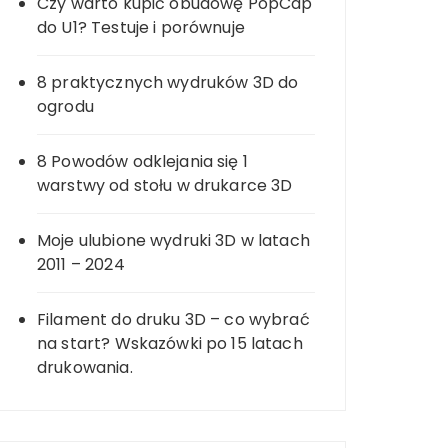
Czy warto kupić obudowę PopCap
do U1? Testuje i porównuje
8 praktycznych wydruków 3D do
ogrodu
8 Powodów odklejania się 1
warstwy od stołu w drukarce 3D
Moje ulubione wydruki 3D w latach
2011 – 2024
Filament do druku 3D – co wybrać
na start? Wskazówki po 15 latach
drukowania.