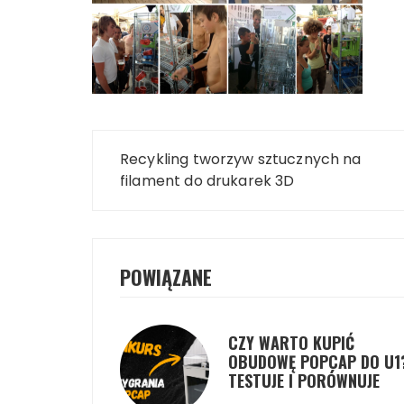
Nawigacja
Recykling tworzyw sztucznych na
wpisu
filament do drukarek 3D
POWIĄZANE
CZY WARTO KUPIĆ
OBUDOWĘ POPCAP DO U1
TESTUJE I PORÓWNUJE