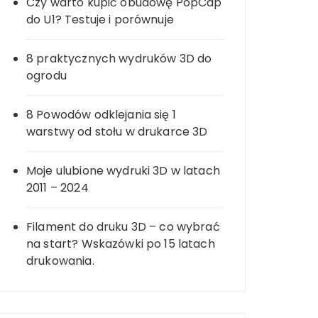
Czy warto kupić obudowę PopCap
do U1? Testuje i porównuje
8 praktycznych wydruków 3D do
ogrodu
8 Powodów odklejania się 1
warstwy od stołu w drukarce 3D
Moje ulubione wydruki 3D w latach
2011 – 2024
Filament do druku 3D – co wybrać
na start? Wskazówki po 15 latach
drukowania.