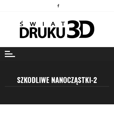
Przejdź
do
treści
SZKODLIWE NANOCZĄSTKI-2