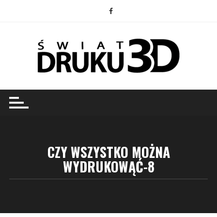
Przejdź
do
treści
CZY WSZYSTKO MOŻNA
WYDRUKOWĄĆ-8