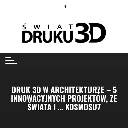
Przejdź
do
treści
DRUK 3D W ARCHITEKTURZE – 5
INNOWACYJNYCH PROJEKTÓW, ZE
ŚWIATA I … KOSMOSU7