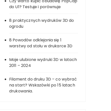
Czy warto kupić obudowę PopCap
do U1? Testuje i porównuje
8 praktycznych wydruków 3D do
ogrodu
8 Powodów odklejania się 1
warstwy od stołu w drukarce 3D
Moje ulubione wydruki 3D w latach
2011 – 2024
Filament do druku 3D – co wybrać
na start? Wskazówki po 15 latach
drukowania.