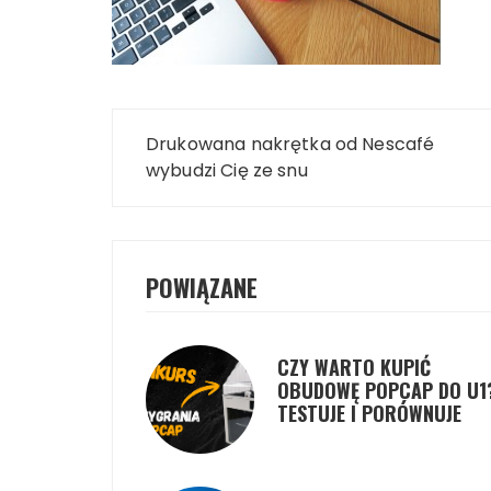
Nawigacja
Drukowana nakrętka od Nescafé
wpisu
wybudzi Cię ze snu
POWIĄZANE
CZY WARTO KUPIĆ
OBUDOWĘ POPCAP DO U1
TESTUJE I PORÓWNUJE