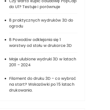
Czy warto kupić obudowę PopCap
do U1? Testuje i porównuje
8 praktycznych wydruków 3D do
ogrodu
8 Powodów odklejania się 1
warstwy od stołu w drukarce 3D
Moje ulubione wydruki 3D w latach
2011 – 2024
Filament do druku 3D – co wybrać
na start? Wskazówki po 15 latach
drukowania.