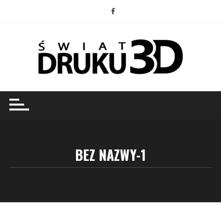
Przejdź
do
treści
BEZ NAZWY-1