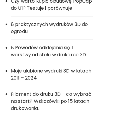
Czy warto kupić obudowę PopCap
do U1? Testuje i porównuje
8 praktycznych wydruków 3D do
ogrodu
8 Powodów odklejania się 1
warstwy od stołu w drukarce 3D
Moje ulubione wydruki 3D w latach
2011 – 2024
Filament do druku 3D – co wybrać
na start? Wskazówki po 15 latach
drukowania.