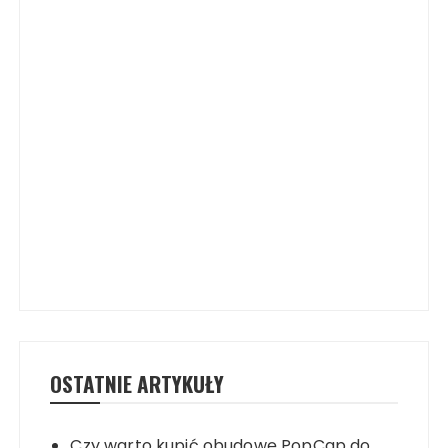
OSTATNIE ARTYKUŁY
Czy warto kupić obudowę PopCap do