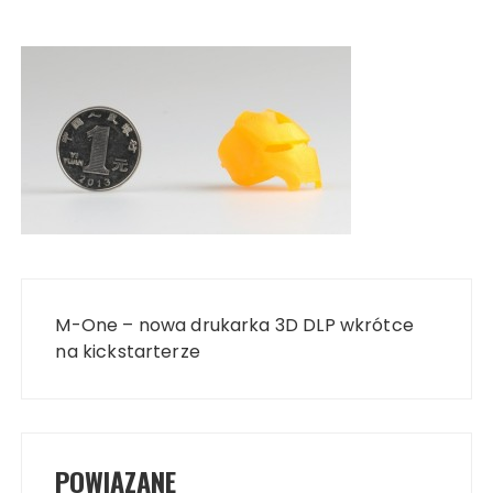
Nawigacja
wpisu
M-One – nowa drukarka 3D DLP wkrótce
na kickstarterze
POWIĄZANE