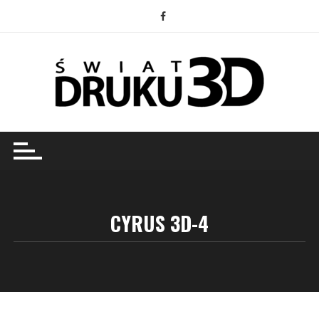
Przejdź
do
treści
CYRUS 3D-4