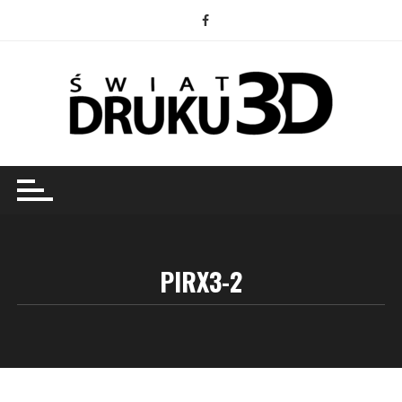
Przejdź
do
treści
PIRX3-2