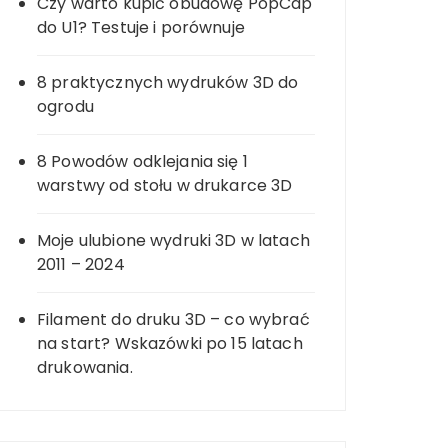
Czy warto kupić obudowę PopCap
do U1? Testuje i porównuje
8 praktycznych wydruków 3D do
ogrodu
8 Powodów odklejania się 1
warstwy od stołu w drukarce 3D
Moje ulubione wydruki 3D w latach
2011 – 2024
Filament do druku 3D – co wybrać
na start? Wskazówki po 15 latach
drukowania.