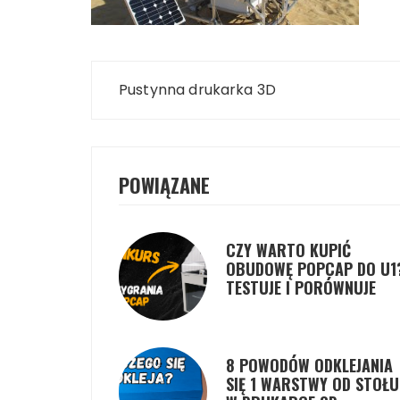
Nawigacja
Pustynna drukarka 3D
wpisu
POWIĄZANE
CZY WARTO KUPIĆ
OBUDOWĘ POPCAP DO U1
TESTUJE I PORÓWNUJE
8 POWODÓW ODKLEJANIA
SIĘ 1 WARSTWY OD STOŁU