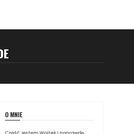
DE
O MNIE
Cześć, jestem Wojtek i naprawdę