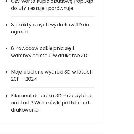
Czy warto kupić obudowę PopCap
do U1? Testuje i porównuje
8 praktycznych wydruków 3D do
ogrodu
8 Powodów odklejania się 1
warstwy od stołu w drukarce 3D
Moje ulubione wydruki 3D w latach
2011 – 2024
Filament do druku 3D – co wybrać
na start? Wskazówki po 15 latach
drukowania.