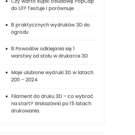
Czy warto kupić obudowę PopCap
do U1? Testuje i porównuje
8 praktycznych wydruków 3D do
ogrodu
8 Powodów odklejania się 1
warstwy od stołu w drukarce 3D
Moje ulubione wydruki 3D w latach
2011 – 2024
Filament do druku 3D – co wybrać
na start? Wskazówki po 15 latach
drukowania.