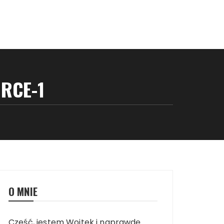
RCE-1
O MNIE
Cześć, jestem Wojtek i naprawdę