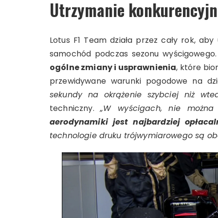
Utrzymanie konkurencyjn
Lotus F1 Team działa przez cały rok, aby
samochód podczas sezonu wyścigowego
ogólne zmiany i usprawnienia
, które bi
przewidywane warunki pogodowe na dz
sekundy na okrążenie szybciej niż wte
techniczny.
„W wyścigach, nie można 
aerodynamiki jest najbardziej opłac
technologie druku trójwymiarowego są obe