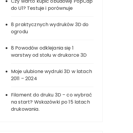
Czy warto kupić obudowę PopCap
do U1? Testuje i porównuje
8 praktycznych wydruków 3D do
ogrodu
8 Powodów odklejania się 1
warstwy od stołu w drukarce 3D
Moje ulubione wydruki 3D w latach
2011 – 2024
Filament do druku 3D – co wybrać
na start? Wskazówki po 15 latach
drukowania.