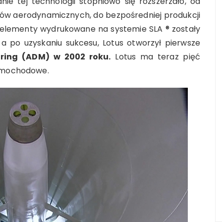
nie tej technologii stopniowo się rozszerzało, od
ów aerodynamicznych, do bezpośredniej produkcji
e elementy wydrukowane na systemie SLA ® zostały
 a po uzyskaniu sukcesu, Lotus otworzył pierwsze
ring (ADM) w 2002 roku.
Lotus ma teraz pięć
samochodowe.