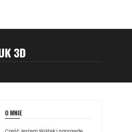
UK 3D
O MNIE
Cześć, jestem Wojtek i naprawdę