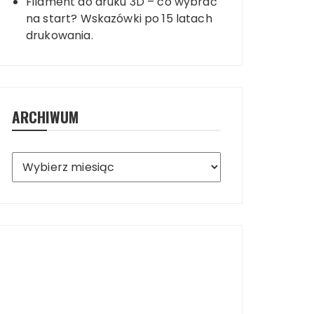
Filament do druku 3D – co wybrać
na start? Wskazówki po 15 latach
drukowania.
ARCHIWUM
Archiwum