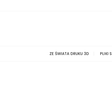
Przejdź
do
treści
ZE ŚWIATA DRUKU 3D
PLIKI 