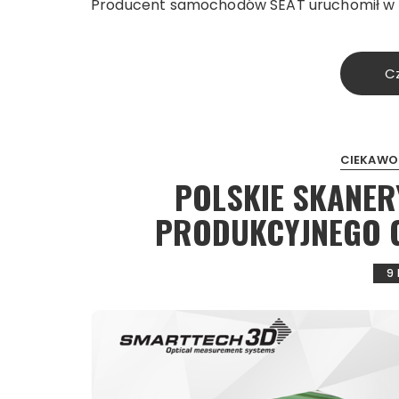
Producent samochodów SEAT uruchomił w si
Cz
CIEKAWO
POLSKIE SKANER
PRODUKCYJNEGO G
9 