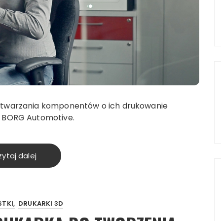
wytwarzania komponentów o ich drukowanie
o BORG Automotive.
ytaj dalej
STKI
DRUKARKI 3D