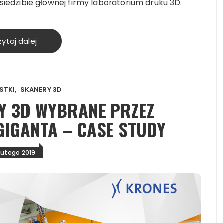
edzibie głównej firmy laboratorium druku 3D.
ytaj dalej
STKI
SKANERY 3D
Y 3D WYBRANE PRZEZ
IGANTA – CASE STUDY
lutego 2019