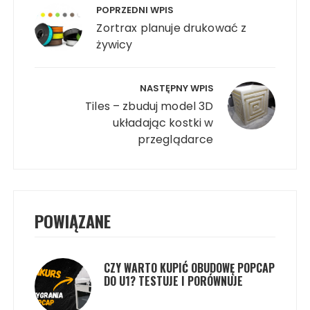
wpisu
POPRZEDNI WPIS
Zortrax planuje drukować z
żywicy
NASTĘPNY WPIS
Tiles – zbuduj model 3D
układając kostki w
przeglądarce
POWIĄZANE
CZY WARTO KUPIĆ OBUDOWĘ POPCAP
DO U1? TESTUJE I PORÓWNUJE