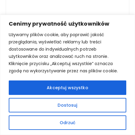
Cenimy prywatność użytkowników
Używamy plików cookie, aby poprawić jakość
przeglądania, wyświetlać reklamy lub treści
OSTATNIE ARTYKUŁY
dostosowane do indywidualnych potrzeb
użytkowników oraz analizować ruch na stronie.
Kliknięcie przycisku „Akceptuj wszystkie” oznacza
Czy warto kupić obudowę PopCap do
zgodę na wykorzystywanie przez nas plików cookie.
U1? Testuje i porównuje
Akceptuj wszystko
8 praktycznych wydruków 3D do ogrodu
8 Powodów odklejania się 1 warstwy od
Dostosuj
stołu w drukarce 3D
Odrzuć
Moje ulubione wydruki 3D w latach 2011 –