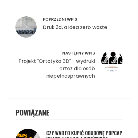
Nawigacja
wpisu
POPRZEDNI WPIS
Druk 3d, a idea zero waste
NASTĘPNY WPIS
Projekt "Ortotyka 3D" - wydruki
ortez dla osób
niepełnosprawnych
POWIĄZANE
CZY WARTO KUPIĆ OBUDOWĘ POPCAP