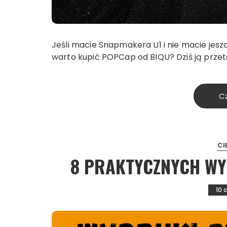
Jeśli macie Snapmakera U1 i nie macie jesz
warto kupić POPCap od BIQU? Dziś ją przet
Cz
CI
8 PRAKTYCZNYCH W
10 