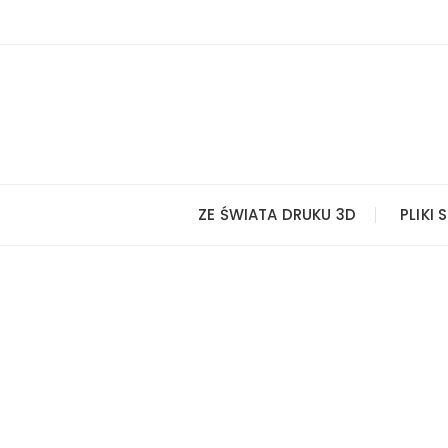
Przejdź
do
treści
ZE ŚWIATA DRUKU 3D
PLIKI 