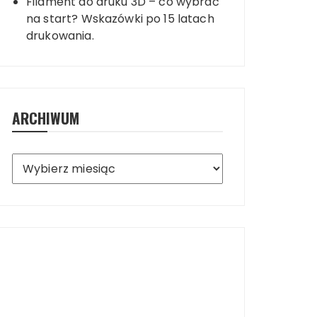
Filament do druku 3D – co wybrać
na start? Wskazówki po 15 latach
drukowania.
ARCHIWUM
Archiwum