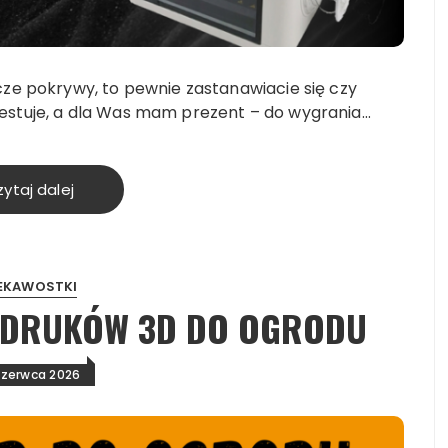
cze pokrywy, to pewnie zastanawiacie się czy
estuje, a dla Was mam prezent – do wygrania…
ytaj dalej
EKAWOSTKI
YDRUKÓW 3D DO OGRODU
czerwca 2026