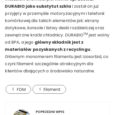
DURABIO jako substytut szkła
i został on już
przyjęty w przemyśle motoryzacyjnym i telefonii
komórkowej dla takich elementów jak: ekrany
dotykowe, konsole i listwy deski rozdzielczej oraz
TM
zewnętrzne kratki chłodnicy. DURABIO
jest wolny
od BPA, a jego
główny składnik jest z
materiałów pozyskanych z recyclingu
.
Głównym monomerem filamentu jest izosorbid, co
czyni filament szczególnie atrakcyjnym dla
klientów dbających o środowisko naturalne.
FDM
filament
Nawigacja
wpisu
POPRZEDNI WPIS