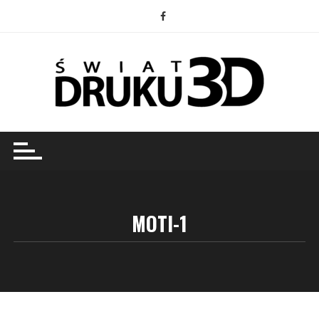
Przejdź
do
treści
MOTI-1