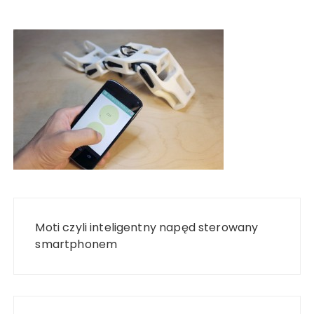
Nawigacja
wpisu
Moti czyli inteligentny napęd sterowany
smartphonem