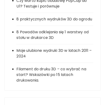
Czy warto kupić obudowę PopCap do
U1? Testuje i porównuje
8 praktycznych wydruków 3D do ogrodu
8 Powodów odklejania się 1 warstwy od
stołu w drukarce 3D
Moje ulubione wydruki 3D w latach 2011 –
2024
Filament do druku 3D – co wybrać na
start? Wskazówki po 15 latach
drukowania.