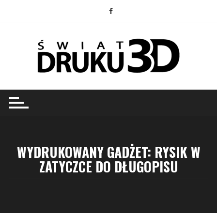
Przejdź
do
treści
WYDRUKOWANY GADŻET: RYSIK W
ZATYCZCE DO DŁUGOPISU