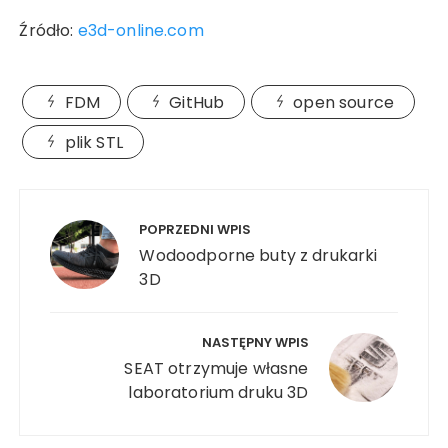
Źródło:
e3d-online.com
FDM
GitHub
open source
plik STL
Nawigacja
wpisu
POPRZEDNI WPIS
Wodoodporne buty z drukarki
3D
NASTĘPNY WPIS
SEAT otrzymuje własne
laboratorium druku 3D