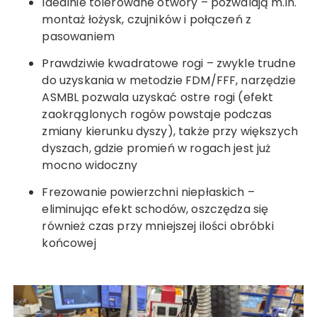
Idealnie tolerowane otwory – pozwalają m.in.
montaż łożysk, czujników i połączeń z
pasowaniem
Prawdziwie kwadratowe rogi – zwykle trudne
do uzyskania w metodzie FDM/FFF, narzędzie
ASMBL pozwala uzyskać ostre rogi (efekt
zaokrąglonych rogów powstaje podczas
zmiany kierunku dyszy), także przy większych
dyszach, gdzie promień w rogach jest już
mocno widoczny
Frezowanie powierzchni niepłaskich –
eliminując efekt schodów, oszczędza się
również czas przy mniejszej ilości obróbki
końcowej