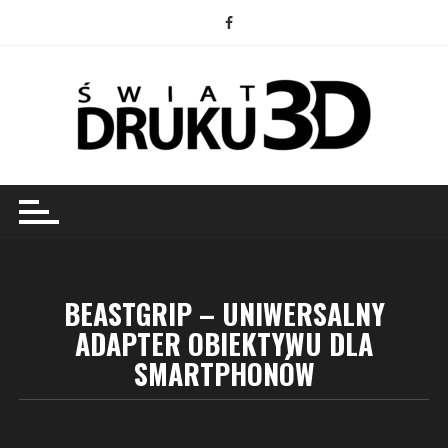
Przejdź
do
treści
BEASTGRIP – UNIWERSALNY
ADAPTER OBIEKTYWU DLA
SMARTPHONÓW