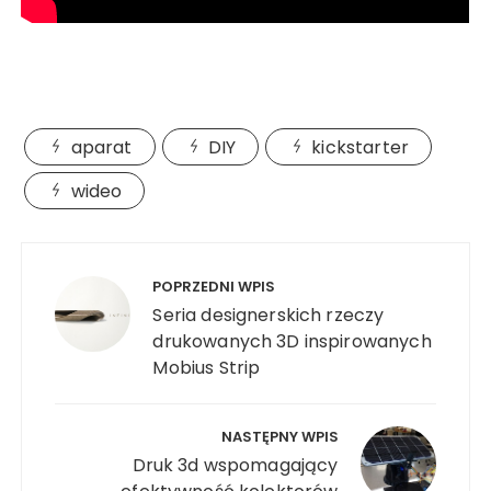
aparat
DIY
kickstarter
wideo
Nawigacja
wpisu
POPRZEDNI WPIS
Seria designerskich rzeczy
drukowanych 3D inspirowanych
Mobius Strip
NASTĘPNY WPIS
Druk 3d wspomagający