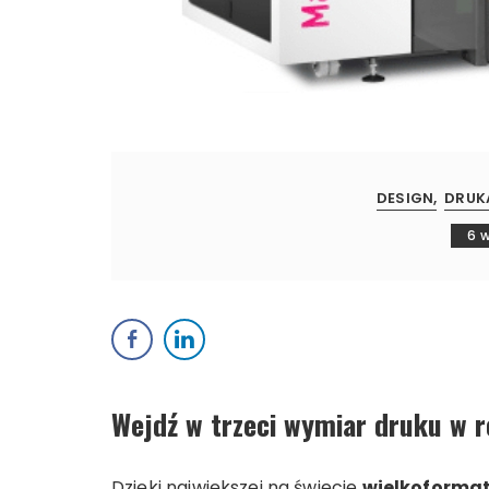
DESIGN
DRUK
6 w
Wejdź w trzeci wymiar druku w 
Dzięki największej na świecie
wielkoformat