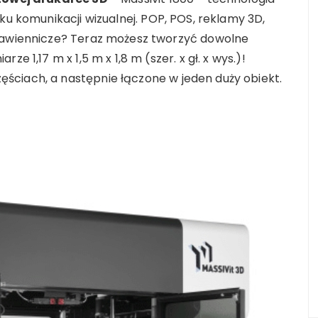
ku komunikacji wizualnej.
POP, POS, reklamy 3D,
stawiennicze? Teraz możesz tworzyć dowolne
e 1,17 m x 1,5 m x 1,8 m (szer. x gł. x wys.)!
ściach, a następnie łączone w jeden duży obiekt.