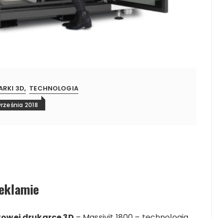
ARKI 3D
TECHNOLOGIA
rześnia 2018
reklamie
owej drukarce 3D
– Massivit 1800 – technologia