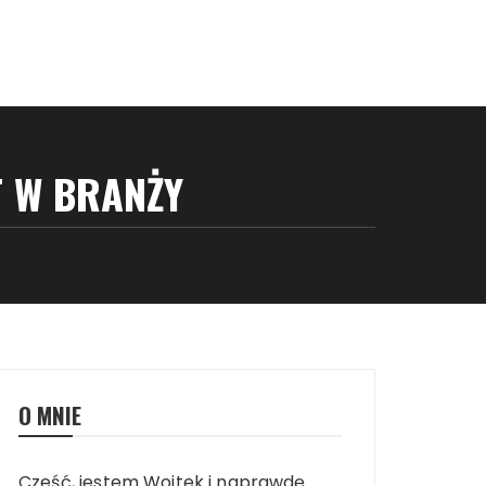
T W BRANŻY
O MNIE
Cześć, jestem Wojtek i naprawdę