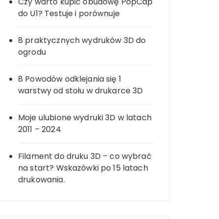
Czy warto kupić obudowę PopCap
do U1? Testuje i porównuje
8 praktycznych wydruków 3D do
ogrodu
8 Powodów odklejania się 1
warstwy od stołu w drukarce 3D
Moje ulubione wydruki 3D w latach
2011 – 2024
Filament do druku 3D – co wybrać
na start? Wskazówki po 15 latach
drukowania.