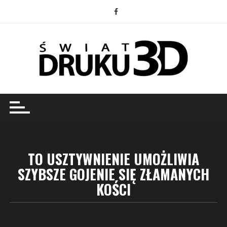
Przejdź
do
treści
TO USZTYWNIENIE UMOŻLIWIA
SZYBSZE GOJENIE SIĘ ZŁAMANYCH
KOŚCI