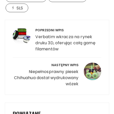
SLS
Nawigacja
wpisu
POPRZEDNI WPIS
Verbatim wkracza na rynek
druku 3D, oferując całą gamę
filamentów
NASTĘPNY WPIS
Niepełnosprawny piesek
Chihuahua dostał wydrukowany
wózek
POWIĄZANE