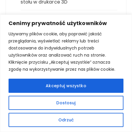
stołu w drukarce 3D
Moje ulubione wydruki 3D w latach 2011 –
Cenimy prywatność użytkowników
2024
Używamy plików cookie, aby poprawić jakość
przeglądania, wyświetlać reklamy lub treści
Filament do druku 3D – co wybrać na
dostosowane do indywidualnych potrzeb
start? Wskazówki po 15 latach
użytkowników oraz analizować ruch na stronie.
drukowania.
Kliknięcie przycisku „Akceptuj wszystkie” oznacza
zgodę na wykorzystywanie przez nas plików cookie.
Akceptuj wszystko
ARCHIWUM
Dostosuj
Archiwum
Odrzuć