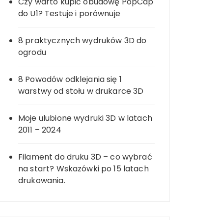
Czy warto kupić obudowę PopCap
do U1? Testuje i porównuje
8 praktycznych wydruków 3D do
ogrodu
8 Powodów odklejania się 1
warstwy od stołu w drukarce 3D
Moje ulubione wydruki 3D w latach
2011 – 2024
Filament do druku 3D – co wybrać
na start? Wskazówki po 15 latach
drukowania.