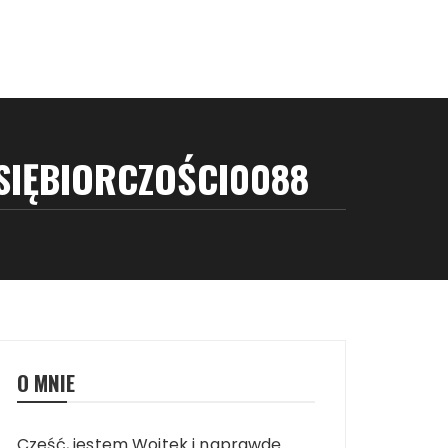
SIĘBIORCZOŚCI0088
O MNIE
Cześć, jestem Wojtek i naprawdę