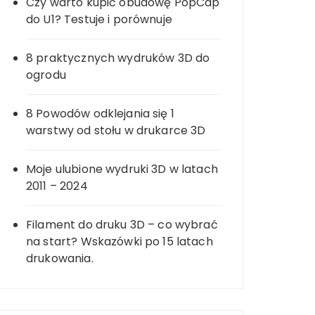
Czy warto kupić obudowę PopCap
do U1? Testuje i porównuje
8 praktycznych wydruków 3D do
ogrodu
8 Powodów odklejania się 1
warstwy od stołu w drukarce 3D
Moje ulubione wydruki 3D w latach
2011 – 2024
Filament do druku 3D – co wybrać
na start? Wskazówki po 15 latach
drukowania.