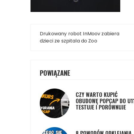
Nawigacja
Drukowany robot InMoov zabiera
wpisu
dzieci ze szpitala do Zoo
POWIĄZANE
CZY WARTO KUPIĆ
OBUDOWĘ POPCAP DO U1
TESTUJE I PORÓWNUJE
8 POWODÓW ODKLEJANIA