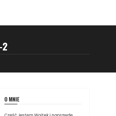
-2
O MNIE
Cześć, jestem Wojtek i naprawdę