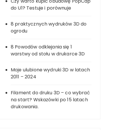
Czy warto kupić obudowę PopCap
do U1? Testuje i porównuje
8 praktycznych wydruków 3D do
ogrodu
8 Powodów odklejania się 1
warstwy od stołu w drukarce 3D
Moje ulubione wydruki 3D w latach
2011 – 2024
Filament do druku 3D – co wybrać
na start? Wskazówki po 15 latach
drukowania.