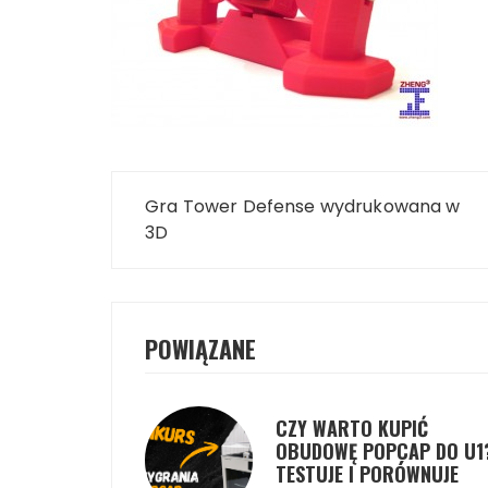
Nawigacja
Gra Tower Defense wydrukowana w
wpisu
3D
POWIĄZANE
CZY WARTO KUPIĆ
OBUDOWĘ POPCAP DO U1
TESTUJE I PORÓWNUJE