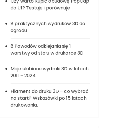
Czy warto kupić obudowę PopCap
do U1? Testuje i porównuje
8 praktycznych wydruków 3D do
ogrodu
8 Powodów odklejania się 1
warstwy od stołu w drukarce 3D
Moje ulubione wydruki 3D w latach
2011 – 2024
Filament do druku 3D – co wybrać
na start? Wskazówki po 15 latach
drukowania.