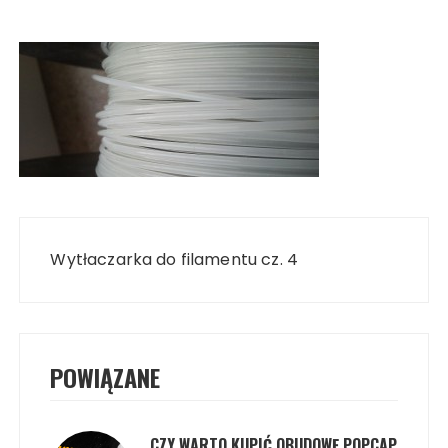
Nawigacja
wpisu
Wytłaczarka do filamentu cz. 4
POWIĄZANE
CZY WARTO KUPIĆ OBUDOWĘ POPCAP